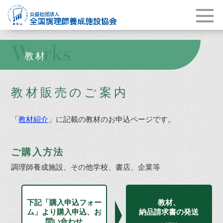
Works
教材
教材販売のご案内
「
教材紹介
」に記載の教材のお申込ページです。
ご購入方法
調理師養成施設、その他学校、書店、企業等
下記「購入申込フォー
教材、
ム」より購入申込、お
納品請求書の発送
問い合わせ