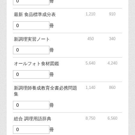
冊
1,210
910
最新 食品標準成分表
冊
450
340
新調理実習ノート
冊
5,640
4,240
オールフォト食材図鑑
冊
1,140
860
新調理師養成教育全書必携問題
集
冊
8,750
6,560
総合 調理用語辞典
冊