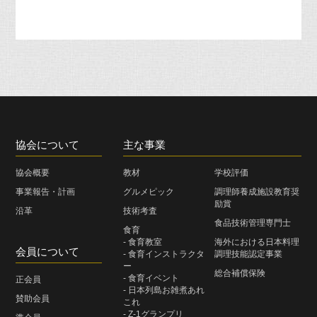
協会について
主な事業
協会概要
教材
学校評価
事業報告・計画
グルメピック
調理師養成施設教育奨
励賞
沿革
技術考査
食品技術管理専門士
食育
- 食育教室
海外における日本料理
会員について
- 食育インストラクタ
調理技能認定事業
ー
総合補償保険
- 食育イベント
正会員
- 日本列島お雑煮あれ
賛助会員
これ
- Z-1グランプリ