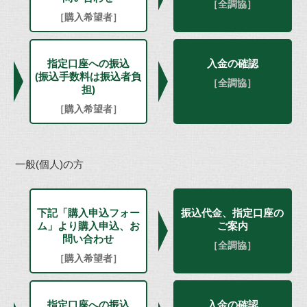
［全調協］
［購入希望者］
指定口座への振込
入金の確認
(振込手数料は振込者負
［全調協］
担)
［購入希望者］
一般(個人)の方
下記「購入申込フォー
振込代金、
指定口座の
ム」より購入申込、お
ご案内
問い合わせ
［全調協］
［購入希望者］
指定口座への振込
入金の確認