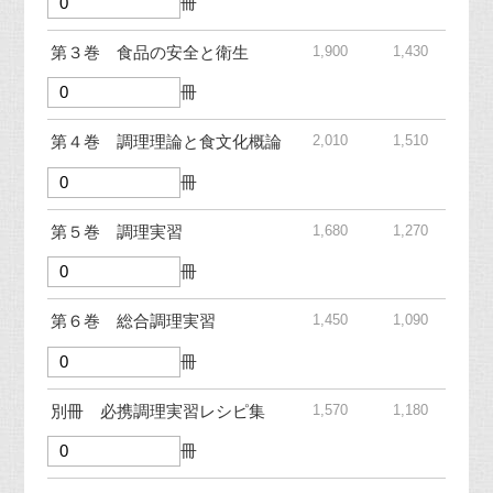
冊
1,900
1,430
第３巻 食品の安全と衛生
冊
2,010
1,510
第４巻 調理理論と食文化概論
冊
1,680
1,270
第５巻 調理実習
冊
1,450
1,090
第６巻 総合調理実習
冊
1,570
1,180
別冊 必携調理実習レシピ集
冊