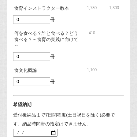
1,730
1,300
食育インストラクター教本
冊
410
－
何を食べる？誰と食べる？どう
食べる？～食育の実践に向けて
～
冊
1,100
－
食文化概論
冊
希望納期
受付後納品まで7日間程度(土日祝日を除く)必要で
す。納品時間帯の指定はできません。