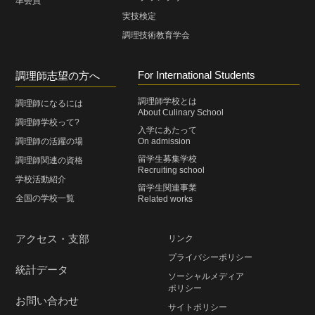
準会員
実技検定
調理技術教育学会
For International Students
調理師志望の方へ
調理師学校とは
調理師になるには
About Culinary School
調理師学校って?
入学にあたって
調理師の活躍の場
On admission
留学生募集学校
調理師関連の資格
Recruiting school
学校活動紹介
留学生関連事業
全国の学校一覧
Related works
アクセス・支部
リンク
プライバシーポリシー
統計データ
ソーシャルメディア
ポリシー
お問い合わせ
サイトポリシー