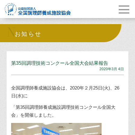
News
お知らせ
第35回調理技術コンクール全国大会結果報告
2020年3月 4日
全国調理師養成施設協会は、2020年２月25日(火)、26
日(水)に
「第35回調理師養成施設調理技術コンクール全国大
会」を開催しました。