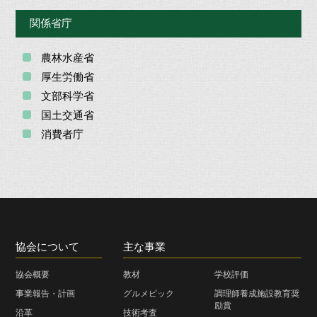
関係省庁
農林水産省
厚生労働省
文部科学省
国土交通省
消費者庁
協会について
主な事業
協会概要
教材
学校評価
事業報告・計画
グルメピック
調理師養成施設教育奨
励賞
沿革
技術考査