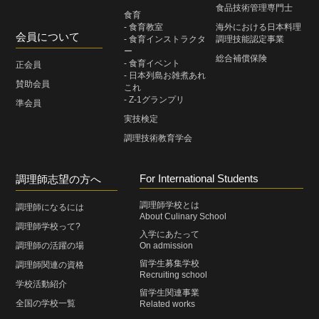
食品技術管理専門士
食育
- 食育教室
海外における日本料理
会員について
- 食育インストラクタ
調理技能認定事業
ー
総合補償保険
- 食育イベント
正会員
- 日本列島お雑煮あれ
賛助会員
これ
- Z-1グランプリ
準会員
実技検定
調理技術教育学会
For International Students
調理師志望の方へ
調理師学校とは
調理師になるには
About Culinary School
調理師学校って?
入学にあたって
調理師の活躍の場
On admission
留学生募集学校
調理師関連の資格
Recruiting school
学校活動紹介
留学生関連事業
全国の学校一覧
Related works